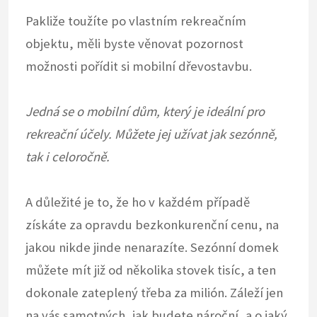
Pakliže toužíte po vlastním rekreačním
objektu, měli byste věnovat pozornost
možnosti pořídit si
mobilní dřevostavbu
.
Jedná se o mobilní dům, který je ideální pro
rekreační účely. Můžete jej užívat jak sezónně,
tak i celoročně.
A důležité je to, že ho v každém případě
získáte za opravdu bezkonkurenční cenu, na
jakou nikde jinde nenarazíte. Sezónní domek
můžete mít již od několika stovek tisíc, a ten
dokonale zateplený třeba za milión. Záleží jen
na vás samotných, jak budete nároční, a o jaký