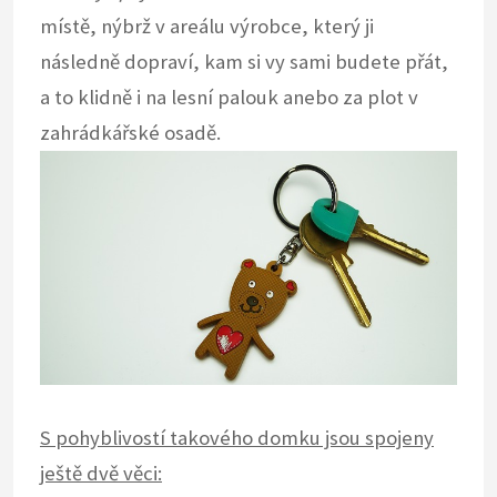
místě, nýbrž v areálu výrobce, který ji
následně dopraví, kam si vy sami budete přát,
a to klidně i na lesní palouk anebo za plot v
zahrádkářské osadě.
S pohyblivostí takového domku jsou spojeny
ještě dvě věci: