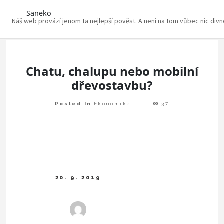
Saneko
Náš web provází jenom ta nejlepší pověst. A není na tom vůbec nic div
Skip
to
content
Chatu, chalupu nebo mobilní
dřevostavbu?
Posted In
Ekonomika
37