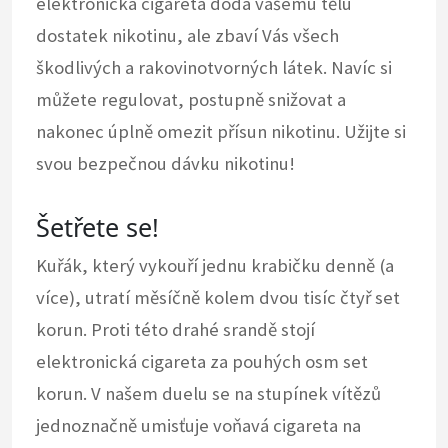
elektronická cigareta
dodá vašemu tělu
dostatek nikotinu, ale zbaví Vás všech
škodlivých a rakovinotvorných látek. Navíc si
můžete regulovat, postupně snižovat a
nakonec úplně omezit přísun nikotinu. Užijte si
svou bezpečnou dávku nikotinu!
Šetřete se!
Kuřák, který vykouří jednu krabičku denně (a
více), utratí měsíčně kolem dvou tisíc čtyř set
korun. Proti této drahé srandě stojí
elektronická cigareta za pouhých osm set
korun. V našem duelu se na stupínek vítězů
jednoznačně umisťuje voňavá cigareta na