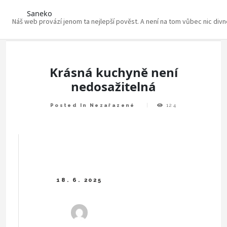
Saneko
Náš web provází jenom ta nejlepší pověst. A není na tom vůbec nic div
Skip
to
content
Krásná kuchyně není
nedosažitelná
Posted In Nezařazené
124