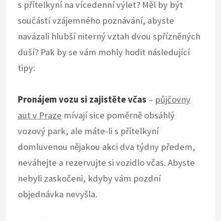
s přítelkyní na vícedenní výlet? Měl by být
součástí vzájemného poznávání, abyste
navázali hlubší niterný vztah dvou spřízněných
duší? Pak by se vám mohly hodit následující
tipy:
Pronájem vozu si zajistěte včas
–
půjčovny
aut v Praze
mívají sice poměrně obsáhlý
vozový park, ale máte-li s přítelkyní
domluvenou nějakou akci dva týdny předem,
neváhejte a rezervujte si vozidlo včas. Abyste
nebyli zaskočeni, kdyby vám pozdní
objednávka nevyšla.