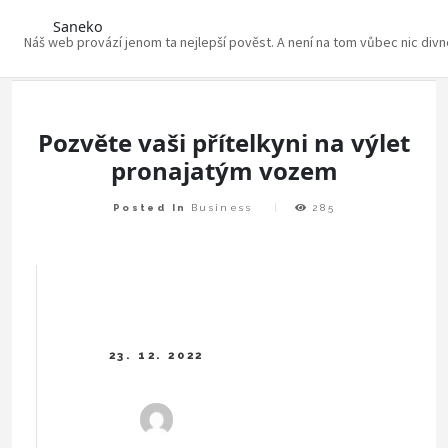
Saneko
Náš web provází jenom ta nejlepší pověst. A není na tom vůbec nic div
Skip
to
content
Pozvěte vaši přítelkyni na výlet
pronajatým vozem
Posted In
Business
285