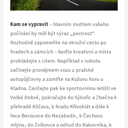
Kam se vypravit
– hlavním mottem vašeho
počínání by měl být výraz „pestrost“.
Rozhodně zapomeňte na okružní cestu po
hradech a zámcích – buďte kreativní a místa
prokládejte s citem. Například v sobotu
začínejte pronájmem vozu z pražské
autopůjčovny a zamiřte na Kožovu horu u
Kladna. Zavítejte pak ke sportovnímu letišti ve
Velké Dobré, pokračujte do Sýkořic a Zbečna k
přehradě Klíčava, k hradu Křivoklát a dále k
řece Berounce do Nezabudic, k Čechovu
mlýnu, do Zvíkovce a odtud do Rakovníka, k