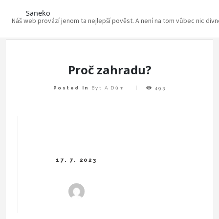
Saneko
Náš web provází jenom ta nejlepší pověst. A není na tom vůbec nic div
Skip
to
content
Proč zahradu?
Posted In
Byt A Dům
493