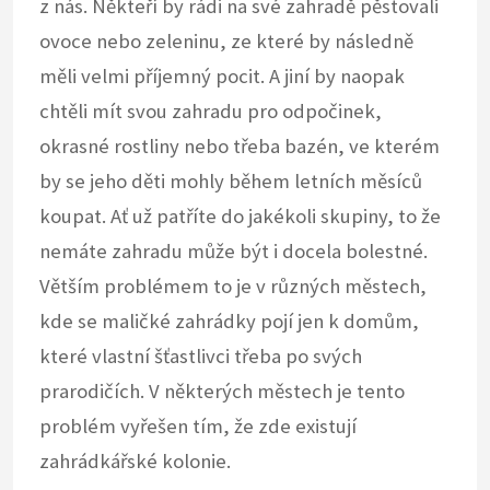
z nás. Někteří by rádi na své zahradě pěstovali
ovoce nebo zeleninu, ze které by následně
měli velmi příjemný pocit. A jiní by naopak
chtěli mít svou zahradu pro odpočinek,
okrasné rostliny nebo třeba bazén, ve kterém
by se jeho děti mohly během letních měsíců
koupat. Ať už patříte do jakékoli skupiny, to že
nemáte zahradu může být i docela bolestné.
Větším problémem to je v různých městech,
kde se maličké zahrádky pojí jen k domům,
které vlastní šťastlivci třeba po svých
prarodičích. V některých městech je tento
problém vyřešen tím, že zde existují
zahrádkářské kolonie.