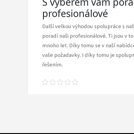
S výběrem vám porad
profesionálové
Další velkou výhodou spolupráce s naší
poradí naši profesionálové. Ti jsou v t
mnoho let. Díky tomu se v naší nabídce
vaše požadavky. I díky tomu je spolup
řešením.