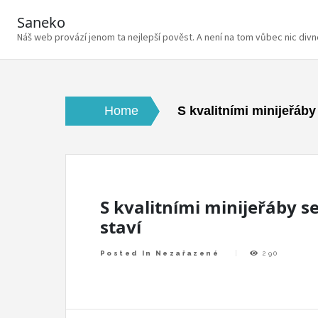
Saneko
Náš web provází jenom ta nejlepší pověst. A není na tom vůbec nic div
Skip
to
content
Home
S kvalitními minijeřáby
S kvalitními minijeřáby s
staví
Posted In Nezařazené
290