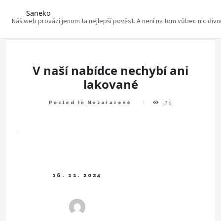
Saneko
Náš web provází jenom ta nejlepší pověst. A není na tom vůbec nic div
Skip
to
content
V naší nabídce nechybí ani
lakované
Posted In Nezařazené
175