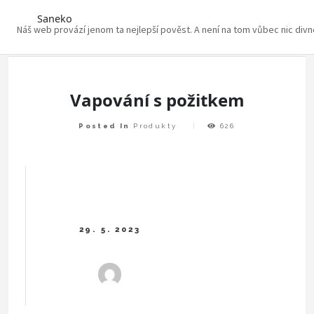
Saneko
Náš web provází jenom ta nejlepší pověst. A není na tom vůbec nic div
Skip
to
content
Vapování s požitkem
Posted In
Produkty
626