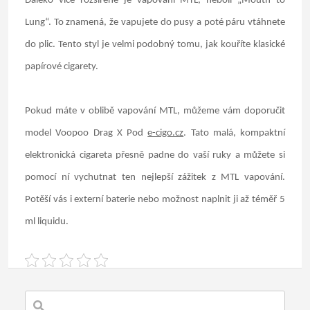
Daleko více rozšířené je vapování MTL, neboli „Mouth to
Lung“. To znamená, že vapujete do pusy a poté páru vtáhnete
do plic. Tento styl je velmi podobný tomu, jak kouříte klasické
papírové cigarety.
Pokud máte v oblibě vapování MTL, můžeme vám doporučit
model Voopoo Drag X Pod
e-cigo.cz
. Tato malá, kompaktní
elektronická cigareta přesně padne do vaší ruky a můžete si
pomocí ní vychutnat ten nejlepší zážitek z MTL vapování.
Potěší vás i externí baterie nebo možnost naplnit ji až téměř 5
ml liquidu.