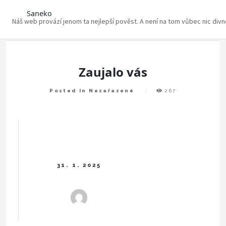
Saneko
Náš web provází jenom ta nejlepší pověst. A není na tom vůbec nic div
Skip
to
content
Zaujalo vás
Posted In Nezařazené
267